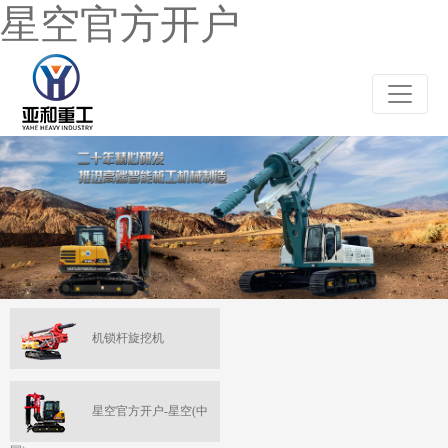
星空官方开户
机锁杆旋挖机
星空官方开户-星空(中