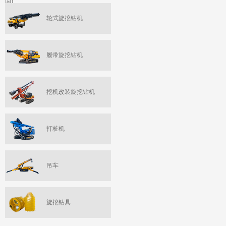
国)
轮式旋挖钻机
履带旋挖钻机
挖机改装旋挖钻机
打桩机
吊车
旋挖钻具