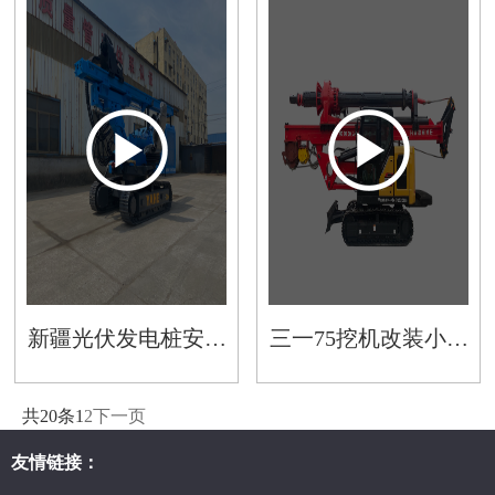
新疆光伏发电桩安装
三一75挖机改装小型
施工现场
旋挖钻机
共20条
1
2
下一页
友情链接：