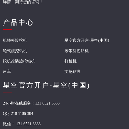
详情，期待您的咨询！
产品中心
机锁杆旋挖机
星空官方开户-星空(中国)
轮式旋挖钻机
履带旋挖钻机
挖机改装旋挖钻机
打桩机
吊车
旋挖钻具
星空官方开户-星空(中国)
24小时在线服务：131 6521 3888
QQ:
210 1106 304
微信：
131 6521 3888