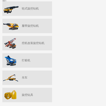
国)
轮式旋挖钻机
履带旋挖钻机
挖机改装旋挖钻机
打桩机
吊车
旋挖钻具