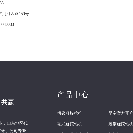
88
荆河西路150号
080000
产品中心
·共赢
机锁杆旋挖机
星空官方开户
业，山东地区代
轮式旋挖钻机
履带旋挖钻
平方米。公司专业