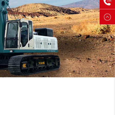
304
6521
131
3888
6521
3888