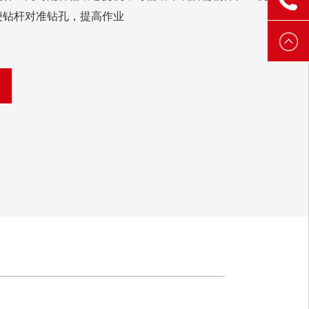
便钻杆对准钻孔，提高作业
3888
6521
3888