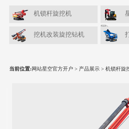
机锁杆旋挖机
国)
挖机改装旋挖钻机
当前位置:
网站星空官方开户
>
产品展示
>
机锁杆旋