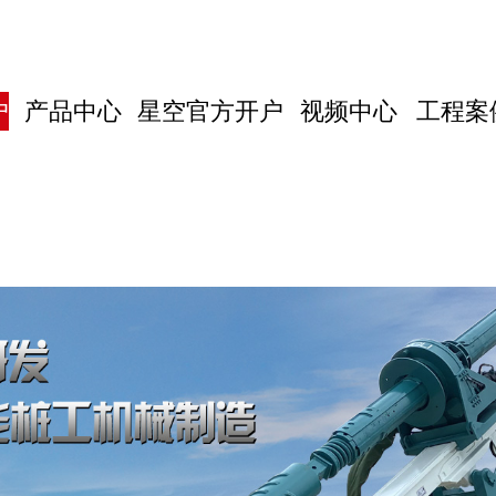
户
产品中心
星空官方开户
视频中心
工程案