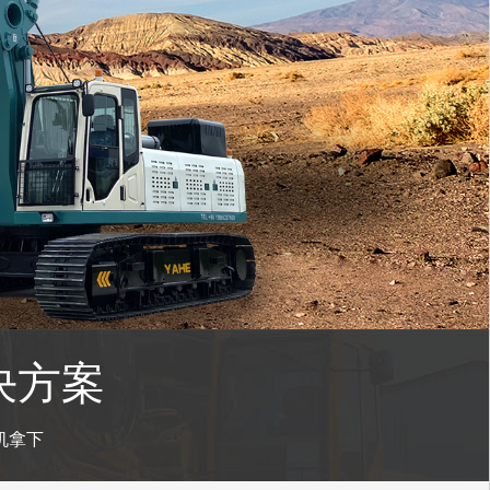
决方案
机拿下