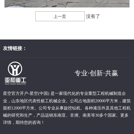
没有了
上一页
友情链接：
专业·创新·共赢
现代化的专业重型
工程
机械制造企
星空官方开户-星空(中国) 是一家
业，山东地区代表性桩工机械企业。
公司占地面积20000平方米，建筑
面积12000平方米。公司专业从事旋挖钻机、各种液压件及其他工程机
械的研究和生产，产品远销东南亚、非洲、南美等30多个国家。更多
详情，期待您的咨询！