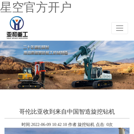
星空官方开户
哥伦比亚收到来自中国智造旋挖钻机
时间:2022-06-09 10:42:10
作者:旋挖钻机
点击:
0
次