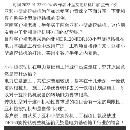
时间:2022-01-22 09:04:45
作者:小型旋挖钻机厂家
点击:
0
次
亚和
小型旋挖钻机
为何如此受客户青睐？下面分享一下亚和
客户购买小型旋挖钻机的实例。
河南客户褚老板，半年买了两台
亚和小型旋挖钻机，
这位朋
友看中了亚和
旋挖机
哪方面的优势呢？
目前客户
褚
老板采购的亚和DR120和DR160小型旋挖钻机在
电力基础施工行业中应用广泛，工程项目接踵而来，亚和小
型旋挖钻机的好用、实用引客户半年之内复购。
小型旋挖钻机
在电力基础施工行业中迅速走红，究其原因竟
然是带杆运输？
电力桩基施工，其桩深普遍较浅，基本在十几米深。一座铁
塔四根桩孔，施工完毕便要转移去另一铁塔计划点施工，所
以对于旋挖钻机设备的转场能力要求很高。
传统机型对于这种机动性要求强的项目会有一定的局限性，
亚和旋挖钻机却是自带“闪现”。
客户说，自从买了亚和
小型旋挖机
，工程项目就没缺过，
DR160旋挖钻机整机运输无疑是电力基础施工行业的福音！