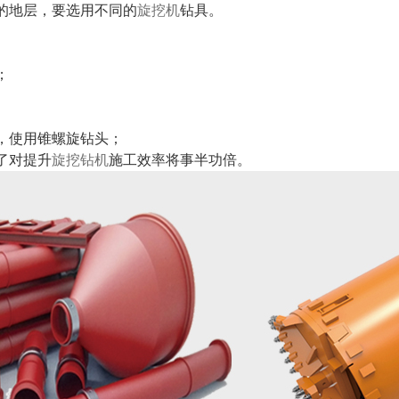
的地层，要选用不同的
旋挖机
钻具
。
；
，使用锥螺旋钻头；
了对提升
旋挖钻机
施工效率将事半功倍。