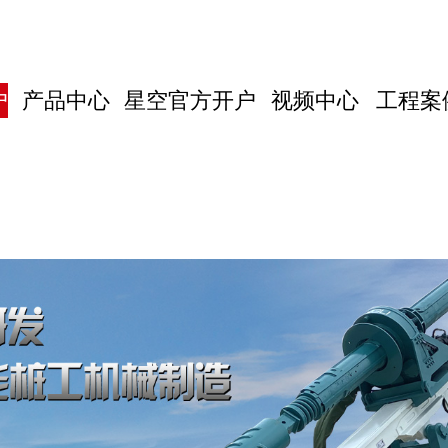
户
产品中心
星空官方开户
视频中心
工程案