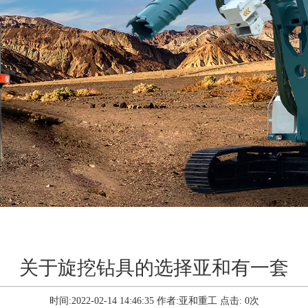
关于旋挖钻具的选择亚和有一套
时间:2022-02-14 14:46:35
作者:亚和重工
点击:
0
次