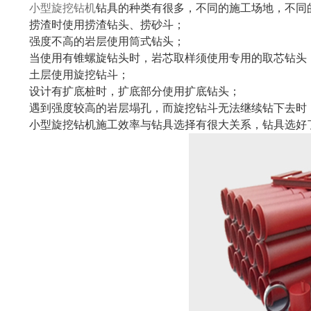
小型旋挖钻机
钻具的种类有很多，不同的施工场地，不同
捞渣时使用捞渣钻头、捞砂斗
；
强度不高的岩层使用筒式钻头；
当使用有锥螺旋钻头时，岩芯取样须使用专用的取芯钻头
土层使用旋挖钻斗
；
设计有扩底桩时，扩底部分使用扩底钻头；
遇到强度较高的岩层塌孔，而旋挖钻斗无法继续钻下去时
小型旋挖钻机施工效率与钻具选择有很大关系，钻具选好